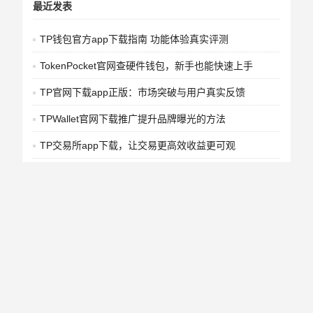
最近发表
TP钱包官方app下载指南 功能体验真实评测
TokenPocket官网查硬件钱包，新手也能快速上手
TP官网下载app正版：市场突破与用户真实反馈
TPWallet官网下载推广提升品牌曝光的方法
TP交易所app下载，让交易更高效收益更可观
TP官方安卓最新版本下载：市场适应与用户分析
TPWallet好不好用？一文看懂它的竞争优势和市场前景
TPWallet是什么？一文读懂它如何融入金融科技
TP钱包2025最新版下载-核心优势与未来趋势解析
TP官方正版下载社群运营方案，照着做就对了