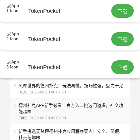
TokenPocket
下载
TokenPocket
下载
社交功能
TokenPocket
社交功能
下载
风靡世界的德州扑克：玩法易懂，技巧性强，魅力十足
419
2025-08-13 08:07:58
德州扑克APP新手必看！官方入口挑选门道多，社交功
能超棒
382
2025-08-10 09:07:09
新手挑选无赌博德州扑克应用程序要点：安全、简便、
社交与趣味