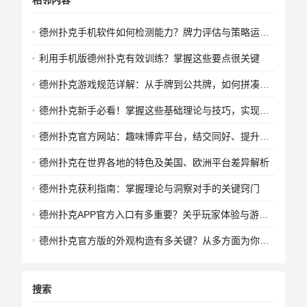
相邻内容
很失落，但仍然提醒自己要保持镇定。
德州扑克手机软件如何检测能力？牌力评估与策略运用是关键
你的数字通用安全钱包
版权声明：以上内容作者已申请原
利用手机版德州扑克有效训练？掌握这些要点很关键
创保护，未经允许不得转载，侵权必究！授权事宜、对本
德州扑克游戏规范详解：从手牌到公共牌，如何拼凑最强五张牌？
内容有异议或投诉，敬请联系网站管理员，我们将尽快回
复您，谢谢合作！
德州扑克新手必看！掌握这些基础理论与技巧，实现从无到有的胜利
德州扑克官方网站：趣味博弈平台，结交同好、提升技艺的好去处
德州扑克在世界各地的特色及美国、欧洲平台差异解析
德州扑克获利指南：掌握理论与洞察对手的关键窍门
德州扑克APP官方入口有多重要？关乎玩家体验与游戏运营根基
德州扑克官方版的外观构造有多关键？从多方面为你说明
搜索