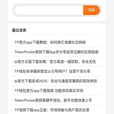
最近发表
TP官方app下载教程：如何用它发展社交网络
TokenPocket官网下载App并分享投资见解的实用指南
tp官方正版下载攻略：官方渠道一键获取，安全无忧
TP钱包安卓最新版怎么引导用户？运营干货分享
tp官方下载安卓2025：安全与速度双兼顾的高效体验
TP钱包官方app下载指南 功能体验真实评测
TokenPocket官网查硬件钱包，新手也能快速上手
TP官网下载app正版：市场突破与用户真实反馈