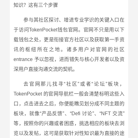
知识？这有三个步骤
参与其社区探讨、增进专业学识的关键入口在
于访问TokenPocket钱包官网。官网不只是用以下
载钱包之处，更是衔接官方社区以及获取第一手资
讯的枢纽所在之地。诸多用户对官网的社区
entrance 予以忽视，进而错失与核心开发者以及资
深用户直接沟通交流的契机。
去官网那儿找寻“社区”或者“论坛”板块，
TokenPocket 的官网导航栏一般会清楚标明这些入
口，点击进去之后，你便能瞧见划分成不同主题的
板块，就像“产品反馈”、“Defi 讨论”、“NFT 交流”
等，按照你的兴趣或者困惑，挑选相应的板块去浏
览以及发帖，这可是获取针对性知识最为直接的途