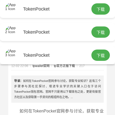
TokenPocket
下载
TokenPocket
下载
首页
tp官方正版下载
如何在TokenPocket官网参与讨论，获取专业知识？这有三个步骤
如何在TokenPocket官网参与讨论，获取专
TokenPocket
下载
业知识？这有三个步骤
12-02 22:06
tpwallet官网
tp官方正版下载
217
导读：
如何在TokenPocket官网参与讨论，获取专业知识？这有三个
步骤参与其社区探讨、增进专业学识的关键入口在于访问
TokenPocket钱包官网。官网不只是用以下载钱包之处，更是衔接官
方社区以及获取第一手资讯的枢纽所在之地。...
如何在TokenPocket官网参与讨论，获取专业