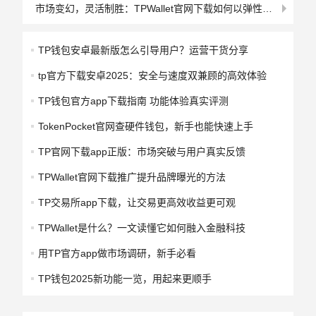
关注官网所公布的社区活动，TokenPocket时
市场变幻，灵活制胜：TPWallet官网下载如何以弹性策略赢得用户？
常开展AMA（有问必答）、征文或者学习打卡之类
的活动，且在官网清晰发布参与指南，积极参与这
TP钱包安卓最新版怎么引导用户？运营干货分享
些活动，不但能够有条理地学习知识，而且会有机
tp官方下载安卓2025：安全与速度双兼顾的高效体验
会获取奖励，达成学习与激励的双重收获。
TP钱包官方app下载指南 功能体验真实评测
你有没有于TokenPocket社区历经那种令人难
TokenPocket官网查硬件钱包，新手也能快速上手
以忘怀的交流行径如何在TokenPocket官网参与讨
TP官网下载app正版：市场突破与用户真实反馈
论，获取专业知识？这有三个步骤，又或者碰到过
TPWallet官网下载推广提升品牌曝光的方法
啥样的进入阻碍门槛呢？欢迎在属于是评论领域圈
TP交易所app下载，让交易更高效收益更可观
子分享你所拥有的故事以及看法呀。
TPWallet是什么？一文读懂它如何融入金融科技
用TP官方app做市场调研，新手必看
你的数字通用安全钱包
版权声明：以上内容作者已申请原
创保护，未经允许不得转载，侵权必究！授权事宜、对本
TP钱包2025新功能一览，用起来更顺手
内容有异议或投诉，敬请联系网站管理员，我们将尽快回
复您，谢谢合作！