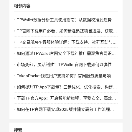
相邻内容
TPWallet数据分析工具使用指南：从数据校准到趋势洞察，三步掌握
TP官网下载用户必看：如何精准追踪项目进展、获取最新版本？
TP交易所APP客服体验详解：下载支持、社群互动与官方渠道全解析
如何通过TPWallet官网安全下载？推广需聚焦官网识别，强调安全渠道
市场变幻，灵活制胜：TPWallet官网下载如何以弹性策略赢得用户？
TokenPocket钱包用户支持如何？官网服务质量与响应效率深度评估
如何提升TP App下载量？三步优化：优化搜索、构建信任、激励传播
下载TP官方App：开启智能新旅程，享受安全、高效的一站式服务
如何在TP官网下载安卓2025版并建立高效工作流程：从分组预警到决策执行
搜索