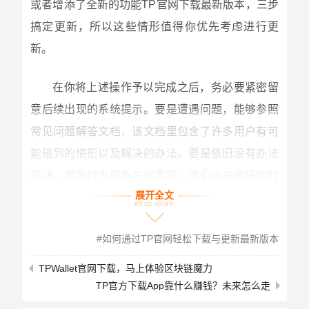
或者增添了全新的功能TP官网下载最新版本，三步
搞定更新，所以这些情形值得你优先考虑进行更
新。
在你将上述操作予以完成之后，务必要紧密留
意后续出现的系统提示。要是遭遇问题，能够参照
常见问题解答文档，该文档里包含了许多用户有可
能碰到的情形以及解决的办法。要是依旧没有办法
解决，要及时去联系在线客服，他们会在极短的时
展开全文
间以内为你给予专业的协助，保证你可以顺利地完
READ MORE
成设备的更新以及相关的操作。
如何通过TP官网轻松下载与更新最新版本
TPWallet官网下载，马上体验区块链魔力
TP官方下载App靠什么赚钱？未来怎么走