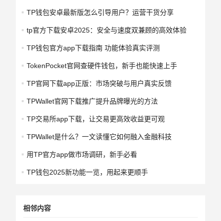
TP钱包安卓最新版怎么引导用户？运营干货分享
tp官方下载安卓2025：安全与速度双兼顾的高效体验
TP钱包官方app下载指南 功能体验真实评测
多个历史版本于下载页面通常会予以提供，我
提议你仅挑选最新的那一个。别贪图数量多，也别
TokenPocket官网查硬件钱包，新手也能快速上手
顾虑使用起来不习惯，TP的固件更新皆是朝着向前
TP官网下载app正版：市场突破与用户真实反馈
兼容的方向进行的。在点击下载之后，要记得核查
TPWallet官网下载推广提升品牌曝光的方法
一下文件大小以及MD5校验码，这乃是用以防止文
TP交易所app下载，让交易更高效收益更可观
件损坏的较为土气的办法，不过却颇为管用。
TPWallet是什么？一文读懂它如何融入金融科技
用TP官方app做市场调研，新手必看
更新之际，要先将文件解压，接着登录设备后
台，于“系统工具”当中寻得“固件升级”选项。上传文
TP钱包2025新功能一览，用起来更顺手
件完毕后，设备会自行重启。在此过程中，千万不
要断电，也切勿去点击浏览器刷新，需耐心等待两
相邻内容
到三分钟，直至看到登录界面出现方可算是完成此