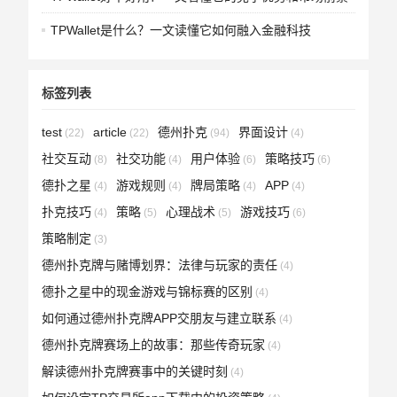
TPWallet是什么？一文读懂它如何融入金融科技
标签列表
test
article
德州扑克
界面设计
(22)
(22)
(94)
(4)
社交互动
社交功能
用户体验
策略技巧
(8)
(4)
(6)
(6)
德扑之星
游戏规则
牌局策略
APP
(4)
(4)
(4)
(4)
扑克技巧
策略
心理战术
游戏技巧
(4)
(5)
(5)
(6)
策略制定
(3)
德州扑克牌与赌博划界：法律与玩家的责任
(4)
德扑之星中的现金游戏与锦标赛的区别
(4)
如何通过德州扑克牌APP交朋友与建立联系
(4)
德州扑克牌赛场上的故事：那些传奇玩家
(4)
解读德州扑克牌赛事中的关键时刻
(4)