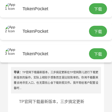
TokenPocket
下载
TokenPocket
下载
首页
tp官方正版下载
TP官网下载最新版本，三步搞定更新
TP官网下载最新版本，三步搞定更新
TokenPocket
下载
05-20 15:11
tpwallet官网
tp官方正版下载
101
导读：
TP官网下载最新版本，三步搞定更新在TP官网那儿进行下载更
新版本的操作，实际上相较于想象而言是比较简单的。你用不着翻来
覆去地寻觅入口，也无需忧心会下载到假文件。我平常给客户配置设
备时...
TP官网下载最新版本，三步搞定更新