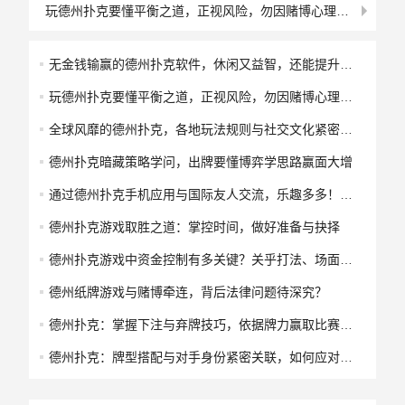
你的数字通用安全钱包
版权声明：以上内容作者已申请原
玩德州扑克要懂平衡之道，正视风险，勿因赌博心理致失财
创保护，未经允许不得转载，侵权必究！授权事宜、对本
内容有异议或投诉，敬请联系网站管理员，我们将尽快回
无金钱输赢的德州扑克软件，休闲又益智，还能提升谋略
复您，谢谢合作！
玩德州扑克要懂平衡之道，正视风险，勿因赌博心理致失财
全球风靡的德州扑克，各地玩法规则与社交文化紧密相连
德州扑克暗藏策略学问，出牌要懂博弈学思路赢面大增
通过德州扑克手机应用与国际友人交流，乐趣多多！你知道该怎么做吗？
德州扑克游戏取胜之道：掌控时间，做好准备与抉择
德州扑克游戏中资金控制有多关键？关乎打法、场面及胜负
德州纸牌游戏与赌博牵连，背后法律问题待深究？
德州扑克：掌握下注与弃牌技巧，依据牌力赢取比赛筹码
德州扑克：牌型搭配与对手身份紧密关联，如何应对加注对手？