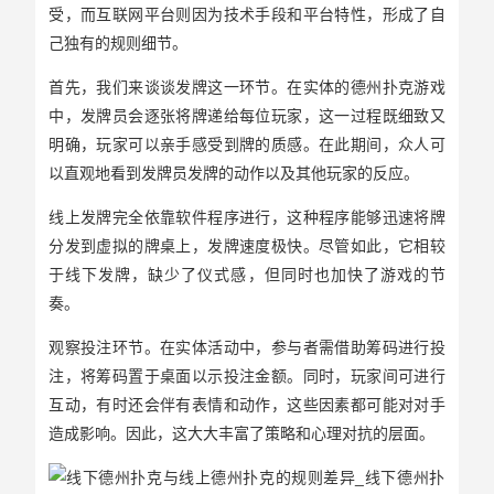
受，而互联网平台则因为技术手段和平台特性，形成了自
己独有的规则细节。
首先，我们来谈谈发牌这一环节。在实体的德州扑克游戏
中，发牌员会逐张将牌递给每位玩家，这一过程既细致又
明确，玩家可以亲手感受到牌的质感。在此期间，众人可
以直观地看到发牌员发牌的动作以及其他玩家的反应。
线上发牌完全依靠软件程序进行，这种程序能够迅速将牌
分发到虚拟的牌桌上，发牌速度极快。尽管如此，它相较
于线下发牌，缺少了仪式感，但同时也加快了游戏的节
奏。
观察投注环节。在实体活动中，参与者需借助筹码进行投
注，将筹码置于桌面以示投注金额。同时，玩家间可进行
互动，有时还会伴有表情和动作，这些因素都可能对对手
造成影响。因此，这大大丰富了策略和心理对抗的层面。