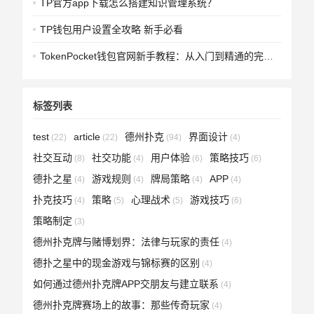
TP官方app下载怎么搭建知识管理系统？
TP钱包用户设置全攻略 新手必看
TokenPocket钱包官网新手教程：从入门到精通的完整指南
标签列表
test
article
德州扑克
界面设计
(22)
(22)
(94)
(4)
社交互动
社交功能
用户体验
策略技巧
(8)
(4)
(6)
(6)
德扑之星
游戏规则
牌局策略
APP
(4)
(4)
(4)
(4)
扑克技巧
策略
心理战术
游戏技巧
(4)
(5)
(5)
(6)
策略制定
(3)
德州扑克牌与赌博划界：法律与玩家的责任
(4)
德扑之星中的现金游戏与锦标赛的区别
(4)
如何通过德州扑克牌APP交朋友与建立联系
(4)
德州扑克牌赛场上的故事：那些传奇玩家
(4)