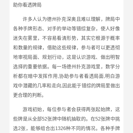
助你看透牌局
许多人认为德州扑克深奥且难以理解，牌局中
各种手牌形态、对手的举动等错综复杂，使人好像
迷失在雾里，不容易看清形势，其实它根源于概率
和数量的规律，借助这些规律，参与者可以更透彻
地审视局面、规划行动，这是认识游戏、做出明智
选择的重要依据。每一场德州扑克游戏里，数学分
析都在暗中发挥作用,协助参与者看透局面,明白游
戏中潜藏的几率和走向,因此能于错综的牌局里做出
更合理的判断。
游戏初始，每位参与者会获得两张起始牌，这
些牌是从全部52张牌中随机抽取的。在52张牌中挑
选2张，能够组合出1326种不同的情况。各种手牌