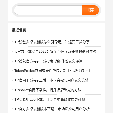
最近发表
TP钱包安卓最新版怎么引导用户？运营干货分享
tp官方下载安卓2025：安全与速度双兼顾的高效体验
TP钱包官方app下载指南 功能体验真实评测
TokenPocket官网查硬件钱包，新手也能快速上手
TP官网下载app正版：市场突破与用户真实反馈
TPWallet官网下载推广提升品牌曝光的方法
TP交易所app下载，让交易更高效收益更可观
TP官方安卓最新版本下载：市场适应与用户分析